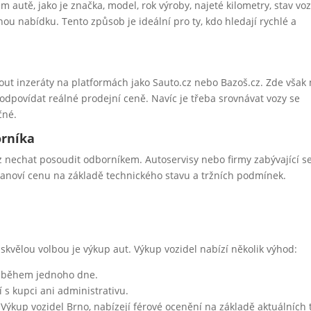
m autě, jako je značka, model, rok výroby, najeté kilometry, stav voz
u nabídku. Tento způsob je ideální pro ty, kdo hledají rychlé a
out inzeráty na platformách jako Sauto.cz nebo Bazoš.cz. Zde však
odpovídat reálné prodejní ceně. Navíc je třeba srovnávat vozy se
čné.
orníka
 nechat posoudit odborníkem. Autoservisy nebo firmy zabývající s
anoví cenu na základě technického stavu a tržních podmínek.
skvělou volbou je výkup aut. Výkup vozidel nabízí několik výhod:
u během jednoho dne.
 s kupci ani administrativu.
e Výkup vozidel Brno, nabízejí férové ocenění na základě aktuálních 