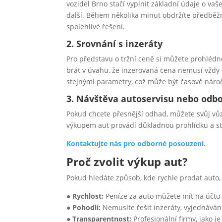
vozidel Brno stačí vyplnit základní údaje o vaše
další. Během několika minut obdržíte předběžno
spolehlivé řešení.
2. Srovnání s inzeráty
Pro představu o tržní ceně si můžete prohlédn
brát v úvahu, že inzerovaná cena nemusí vždy 
stejnými parametry, což může být časově náro
3. Návštěva autoservisu nebo odb
Pokud chcete přesnější odhad, můžete svůj vůz
výkupem aut provádí důkladnou prohlídku a st
Kontaktujte nás pro odborné posouzení.
Proč zvolit výkup aut?
Pokud hledáte způsob, kde rychle prodat auto, 
●
Rychlost:
Peníze za auto můžete mít na účt
●
Pohodlí:
Nemusíte řešit inzeráty, vyjednávání
●
Transparentnost:
Profesionální firmy, jako j