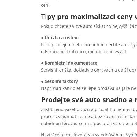
cen.
Tipy pro maximalizaci ceny
Pokud chcete za své auto získat co nejvyšší část
●
Údržba a čištění
Před prodejem nebo oceněním nechte auto vyčis
odstranění škrábanců, mohou cenu zvýšit.
●
Kompletní dokumentace
Servisní knížka, doklady o opravách a další d
●
Sezónní faktory
Například kabriolet se lépe prodává na jaře ne
Prodejte své auto snadno a 
Zjistit cenu vašeho vozu a prodat ho nemusí bý
proces zvládnout rychle a bez zbytečných staro
nabídnou férovou cenu a postarají se o vše po
Neztrácejte čas inzeráty a vyjednáváním. Vyplňt