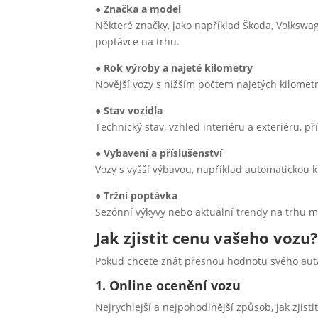
●
Značka a model
Některé značky, jako například Škoda, Volkswag
poptávce na trhu.
●
Rok výroby a najeté kilometry
Novější vozy s nižším počtem najetých kilometr
●
Stav vozidla
Technický stav, vzhled interiéru a exteriéru, př
●
Vybavení a příslušenství
Vozy s vyšší výbavou, například automatickou 
●
Tržní poptávka
Sezónní výkyvy nebo aktuální trendy na trhu m
Jak zjistit cenu vašeho vozu
Pokud chcete znát přesnou hodnotu svého auta
1. Online ocenění vozu
Nejrychlejší a nejpohodlnější způsob, jak zjis