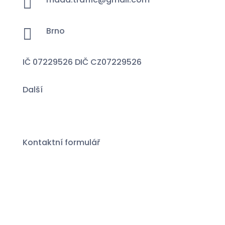


Brno
IČ 07229526 DIČ CZ07229526
Další
Specialista na financování a pojištění
vozidel
Kontaktní formulář
Pravidla ochrany soukromí
Vytvořil tým – webovy-designer.cz