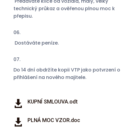
Předáváte klíče od vozidla, malý, velký
technický průkaz a ověřenou plnou moc k
přepisu.
06.
Dostáváte peníze.
07.
Do 14 dní obdržíte kopii VTP jako potvrzení o
přihlášení na nového majitele.
KUPNÍ SMLOUVA.odt

PLNÁ MOC VZOR.doc
