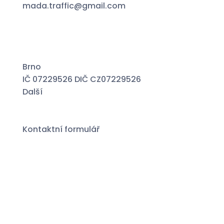
mada.traffic@gmail.com
Brno
IČ 07229526 DIČ CZ07229526
Další
Specialista na financování a pojištění
vozidel
Kontaktní formulář
Pravidla ochrany soukromí
Vytvořil tým – webovy-designer.cz