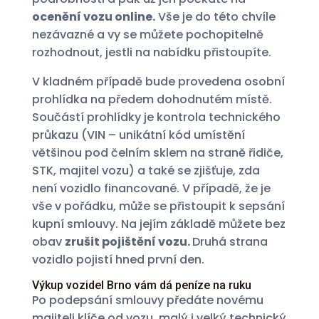
ocenění vozu online.
Vše je do této chvíle
nezávazné a vy se můžete pochopitelně
rozhodnout, jestli na nabídku přistoupíte.
V kladném případě bude provedena osobní
prohlídka na předem dohodnutém místě.
Součástí prohlídky je kontrola technického
průkazu (VIN – unikátní kód umístění
většinou pod čelním sklem na straně řidiče,
STK, majitel vozu) a také se zjišťuje, zda
není vozidlo financované. V případě, že je
vše v pořádku, může se přistoupit k sepsání
kupní smlouvy. Na jejím základě můžete bez
obav
zrušit pojištění vozu.
Druhá strana
vozidlo pojistí hned první den.
Výkup vozidel Brno vám dá peníze na ruku
Po podepsání smlouvy předáte novému
majiteli klíče od vozu, malý i velký technický