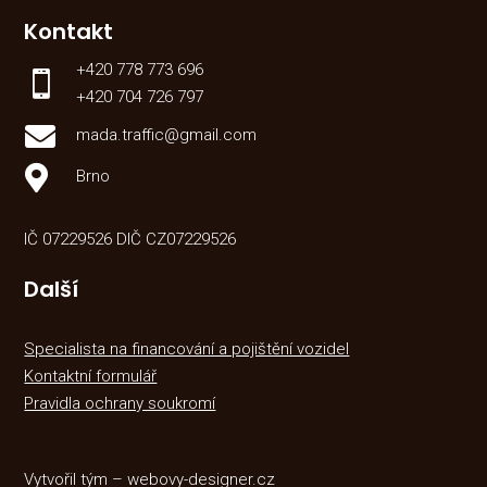
Kontakt
+420 778 773 696

+420 704 726 797

mada.traffic@gmail.com

Brno
IČ 07229526 DIČ CZ07229526
Další
Specialista na financování a pojištění vozidel
Kontaktní formulář
Pravidla ochrany soukromí
Vytvořil tým – webovy-designer.cz