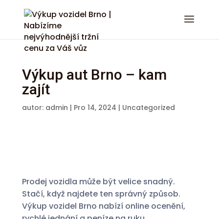
Výkup aut Brno – kam
zajít
autor:
admin
|
Pro 14, 2024
|
Uncategorized
Prodej vozidla může být velice snadný.
Stačí, když najdete ten správný způsob.
Výkup vozidel Brno nabízí online ocenění,
rychlé jednání a peníze na ruku.