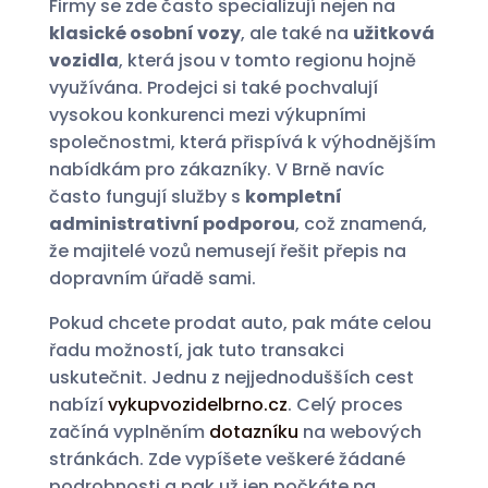
Firmy se zde často specializují nejen na
klasické osobní vozy
, ale také na
užitková
vozidla
, která jsou v tomto regionu hojně
využívána. Prodejci si také pochvalují
vysokou konkurenci mezi výkupními
společnostmi, která přispívá k výhodnějším
nabídkám pro zákazníky. V Brně navíc
často fungují služby s
kompletní
administrativní podporou
, což znamená,
že majitelé vozů nemusejí řešit přepis na
dopravním úřadě sami.
Pokud chcete prodat auto, pak máte celou
řadu možností, jak tuto transakci
uskutečnit. Jednu z nejjednodušších cest
nabízí
vykupvozidelbrno.cz
. Celý proces
začíná vyplněním
dotazníku
na webových
stránkách. Zde vypíšete veškeré žádané
podrobnosti a pak už jen počkáte na