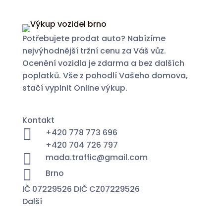
Potřebujete prodat auto? Nabízíme
nejvýhodnější tržní cenu za Váš vůz.
Ocenění vozidla je zdarma a bez dalších
poplatků. Vše z pohodlí Vašeho domova,
stačí vyplnit Online výkup.
Kontakt

+420 778 773 696
+420 704 726 797

mada.traffic@gmail.com

Brno
IČ 07229526 DIČ CZ07229526
Další
Specialista na financování a pojištění